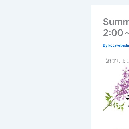
Summe
2:00
By
kccwebad
【終了しま