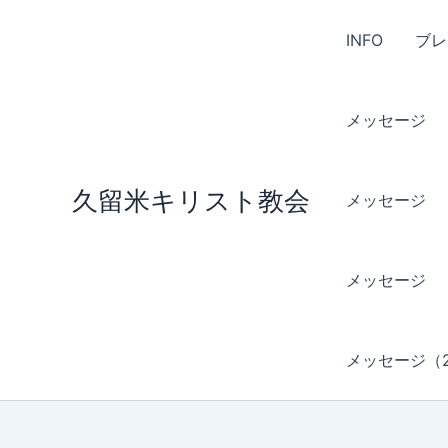
内
容
INFO
ブレ
を
ス
キ
メッセージ （
ッ
プ
久留米キリスト教会
メッセージ （
メッセージ 
メッセージ（2