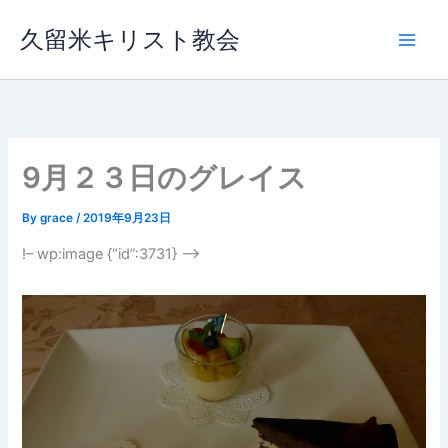
内
久留米キリスト教会
容
を
ス
キ
ッ
プ
9月２３日のグレイス
By
grace
/
2019年9月23日
!– wp:image {“id”:3731} –>