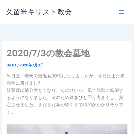
内
久留米キリスト教会
容
を
ス
キ
ッ
プ
2020/7/3の教会墓地
By
k.t
/
2020年7月3日
昨日は、晴天で気温も30℃になりましたが、今日はまた梅
雨空に戻りました。
紅葉葵は随分大きくなり、そのせいか、風で簡単に転倒す
るようになりました。そのため鉢をひと回り大きくし、安
定させました。まだまだ花が咲くまで時間がかかりそうで
す。