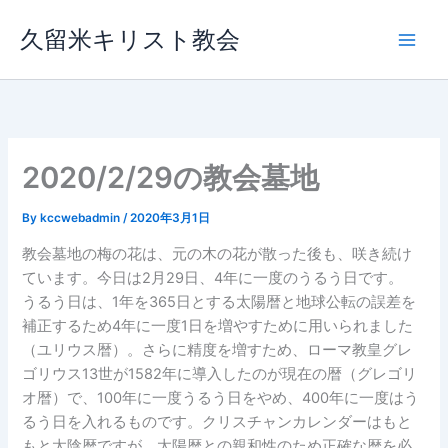
内
久留米キリスト教会
容
を
ス
キ
ッ
プ
2020/2/29の教会墓地
By
kccwebadmin
/
2020年3月1日
教会墓地の梅の花は、元の木の花が散った後も、咲き続け
ています。今日は2月29日、4年に一度のうるう日です。
うるう日は、1年を365日とする太陽暦と地球公転の誤差を
補正するため4年に一度1日を増やすために用いられました
（ユリウス暦）。さらに精度を増すため、ローマ教皇グレ
ゴリウス13世が1582年に導入したのが現在の暦（グレゴリ
オ暦）で、100年に一度うるう日をやめ、400年に一度はう
るう日を入れるものです。クリスチャンカレンダーはもと
もと太陰暦ですが、太陽暦との親和性のため正確な暦を必