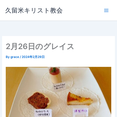
内
久留米キリスト教会
容
を
ス
キ
ッ
プ
2月26日のグレイス
By
grace
/
2024年2月29日