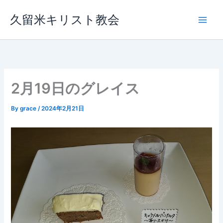
内
久留米キリスト教会
容
を
ス
キ
ッ
プ
2月19日のグレイス
By
grace
/
2024年2月21日