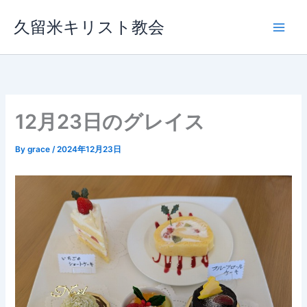
内
久留米キリスト教会
容
を
ス
キ
ッ
プ
12月23日のグレイス
By
grace
/
2024年12月23日