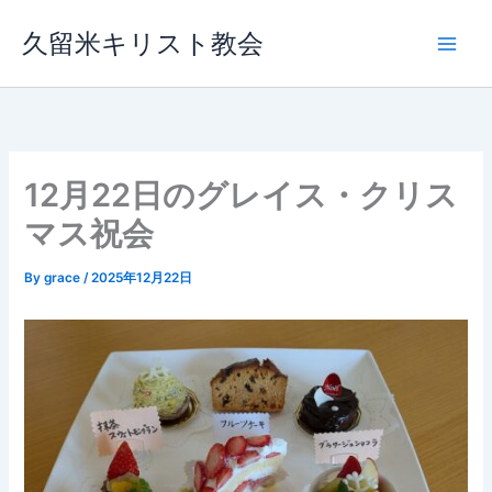
内
久留米キリスト教会
容
を
ス
キ
ッ
プ
12月22日のグレイス・クリス
マス祝会
By
grace
/
2025年12月22日