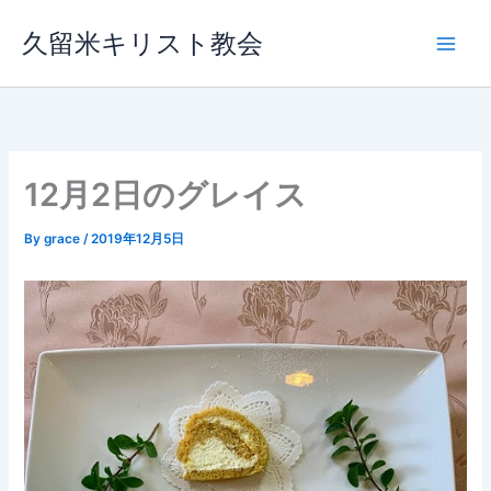
内
久留米キリスト教会
容
を
ス
キ
ッ
プ
12月2日のグレイス
By
grace
/
2019年12月5日