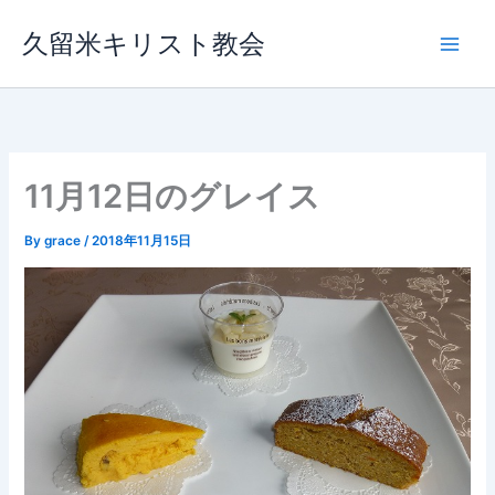
内
久留米キリスト教会
容
を
ス
キ
ッ
プ
11月12日のグレイス
By
grace
/
2018年11月15日