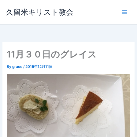
内
久留米キリスト教会
容
を
ス
キ
ッ
プ
11月３０日のグレイス
By
grace
/
2015年12月11日