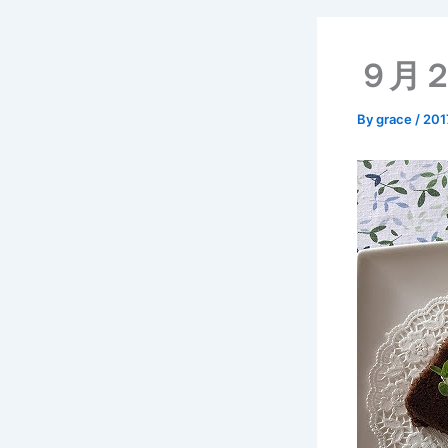
９月
By
grace
/
20