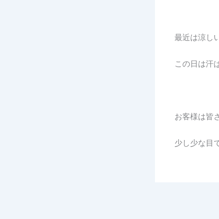
最近は涼し
この日は汗
お客様は皆
少し少な目