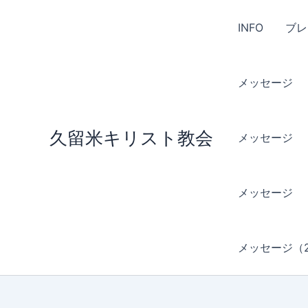
内
容
INFO
ブレ
を
ス
キ
メッセージ （
ッ
プ
久留米キリスト教会
メッセージ （
メッセージ 
メッセージ（2