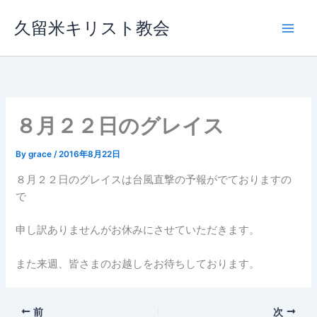
内
久留米キリスト教会
容
を
ス
キ
ッ
プ
８月２２日のグレイス
By
grace
/
2016年8月22日
８月２２日のグレイスは台風直撃の予報がでておりますの
で
申し訳ありませんがお休みにさせていただきます。
また来週、皆さまのお越しをお待ちしております。
前
次