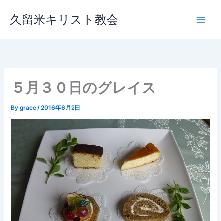
内
久留米キリスト教会
容
を
ス
キ
ッ
プ
５月３０日のグレイス
By
grace
/
2016年6月2日