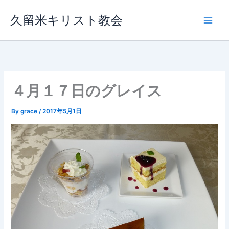
内
久留米キリスト教会
容
を
ス
キ
ッ
プ
４月１７日のグレイス
By
grace
/
2017年5月1日