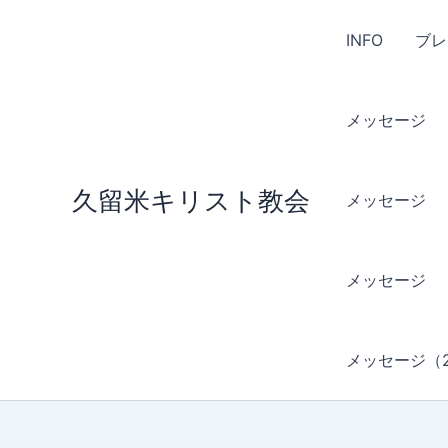
内
容
INFO
ブレ
を
ス
キ
メッセージ （
ッ
プ
久留米キリスト教会
メッセージ （
メッセージ 
メッセージ（2