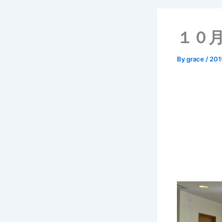
１０
By
grace
/
20