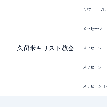
内
容
INFO
ブレ
を
ス
キ
メッセージ （
ッ
プ
久留米キリスト教会
メッセージ （
メッセージ 
メッセージ（2