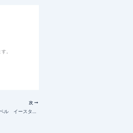
ます。
次
4月9日キッズチャペル イースター礼拝 たまご探しゲーム