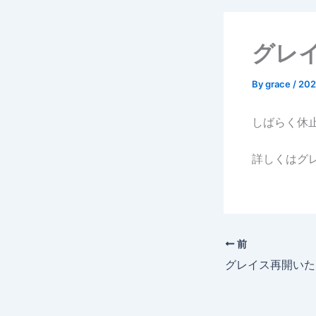
グレ
By
grace
/
20
しばらく休
詳しくはグ
前
グレイス再開いた